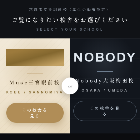
求職者支援訓練校（厚生労働省認定）
ご覧になりたい校舎をお選びください
SELECT YOUR SCHOOL
Muse
NOBODY
Nobody大阪梅田校
Muse三宮駅前校
or
OSAKA / UMEDA
KOBE / SANNOMIYA
この校舎を見
この校舎を
る
見る